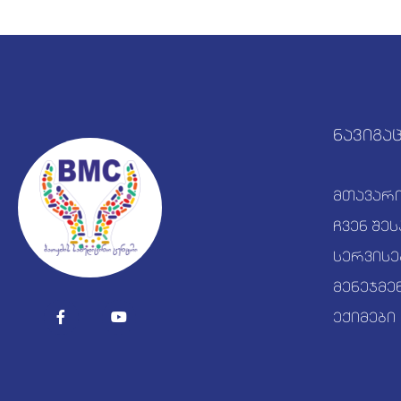
ნავიგა
მთავარ
ჩვენ შეს
სერვისე
მენეჯმე
ექიმები