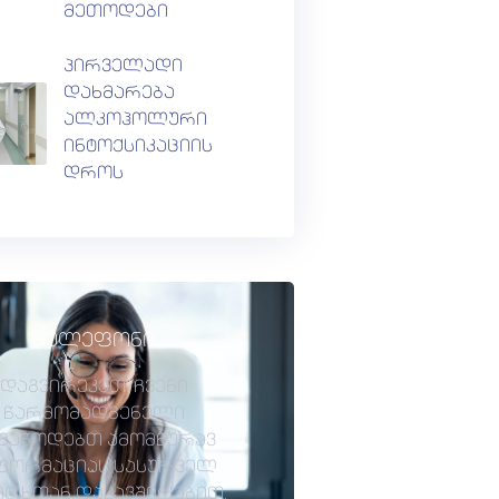
მეთოდები
პირველადი
დახმარება
ალკოჰოლური
ინტოქსიკაციის
დროს
ტელეფონი
დაგვირეკეთ. ჩვენი
წარმომადგენელი
გაწოდებთ ამომწურავ
ფორმაციას სასურველ
ითხთან დაკავშირებით.