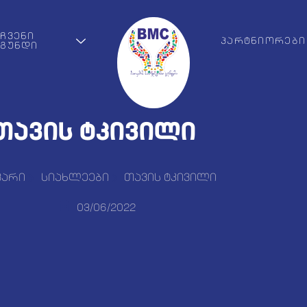
ᲩᲕᲔᲜᲘ
ᲞᲐᲠᲢᲜᲘᲝᲠᲔᲑᲘ
ᲒᲣᲜᲓᲘ
თავის ტკივილი
ვარი
სიახლეები
თავის ტკივილი
03/06/2022