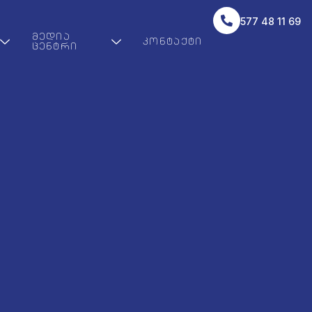
577 48 11 69
ᲛᲔᲓᲘᲐ
ᲙᲝᲜᲢᲐᲥᲢᲘ
ᲪᲔᲜᲢᲠᲘ