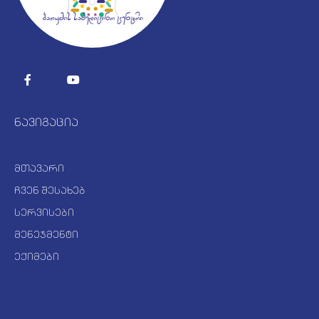
ნავიგაცია
მთავარი
ჩვენ შესახებ
სერვისები
მენეჯმენტი
ექიმები