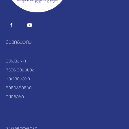
ნავიგაცია
მთავარი
ჩვენ შესახებ
სერვისები
მენეჯმენტი
ექიმები
პარტნიორები