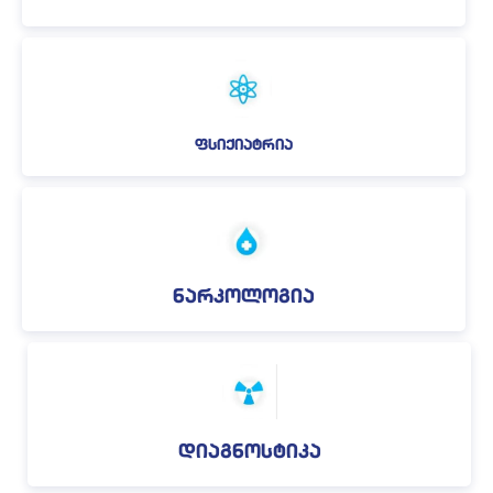
ფსიქიატრია
ნარკოლოგია
დიაგნოსტიკა