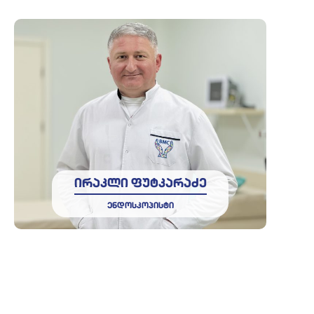
ირაკლი ფუტკარაძე
ენდოსკოპისტი