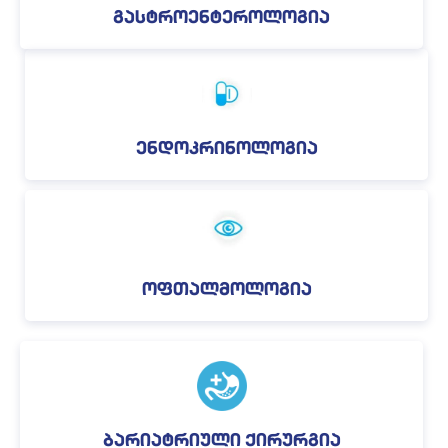
გასტროენტეროლოგია
ენდოკრინოლოგია
ოფთალმოლოგია
ბარიატრიული ქირურგია