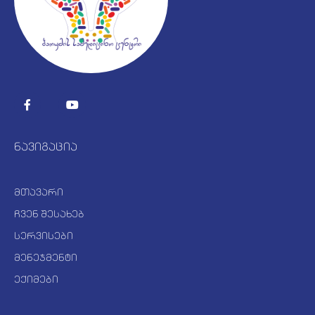
ნავიგაცია
მთავარი
ჩვენ შესახებ
სერვისები
მენეჯმენტი
ექიმები