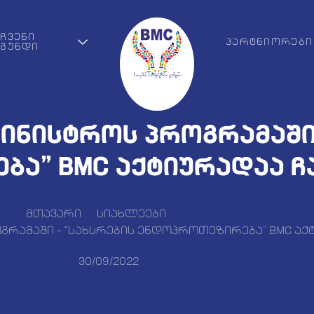
ᲩᲕᲔᲜᲘ
ᲞᲐᲠᲢᲜᲘᲝᲠᲔᲑᲘ
ᲒᲣᲜᲓᲘ
მინისტროს პროგრამაში 
ბა” BMC აქტიურადაა 
მთავარი
სიახლეები
ოგრამაში – “სახსრების ენდოპროთეზირება” BMC ა
30/09/2022