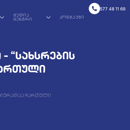
577 48 11 69
ᲛᲔᲓᲘᲐ
ᲙᲝᲜᲢᲐᲥᲢᲘ
ᲪᲔᲜᲢᲠᲘ
– “სახსრების
ჩართული
ქტიურადაა ჩართული